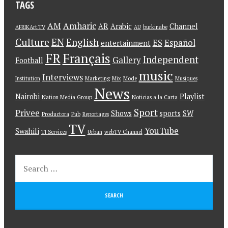
TAGS
AM
Amharic
AR
Arabic
Channel
AFRIKArt.TV
AU
burkinabe
Culture
EN
English
ES
Español
entertainment
FR
Français
Independent
Gallery
Football
music
Interviews
Institution
Marketing
Mix
Mode
Musiques
News
Nairobi
Playlist
Nation Media Group
Noticias a la Carta
Sport
Privee
Shows
sports
SW
Productora
Pub
Reportages
TV
YouTube
Swahili
TI Services
Urban
webTV Channel